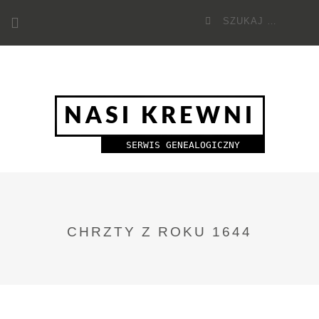
Przejdź
Szukaj
do
dla:
treści
NASI KREWNI
SERWIS GENEALOGICZNY
CHRZTY Z ROKU 1644