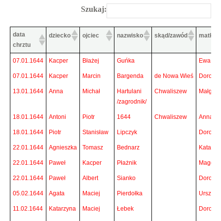
Szukaj:
data
dziecko
ojciec
nazwisko
skąd/zawód
matka
chrztu
data
dziecko
ojciec
nazwisko
skąd/zawód
matka
07.01.1644
Kacper
Błażej
Guńka
Ewa
chrztu
07.01.1644
Kacper
Marcin
Bargenda
de Nowa Wieś
Dorota
13.01.1644
Anna
Michał
Hartulani
Chwaliszew
Małgorz
/zagrodnik/
18.01.1644
Antoni
Piotr
1644
Chwaliszew
Anna
18.01.1644
Piotr
Stanisław
Lipczyk
Dorota
22.01.1644
Agnieszka
Tomasz
Bednarz
Katarzy
22.01.1644
Paweł
Kacper
Płażnik
Magdal
22.01.1644
Paweł
Albert
Sianko
Dorota
05.02.1644
Agata
Maciej
Pierdołka
Urszula
11.02.1644
Katarzyna
Maciej
Łebek
Dorota