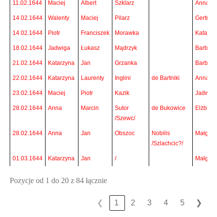
11.02.1644
Maciej
Albert
Szklarz
Anna
14.02.1644
Walenty
Maciej
Pilarz
Gertrud
14.02.1644
Piotr
Franciszek
Morawka
Katarzy
18.02.1644
Jadwiga
Łukasz
Mądrzyk
Barbara
21.02.1644
Katarzyna
Jan
Grzanka
Barbara
22.02.1644
Katarzyna
Laurenty
Inglini
de Bartniki
Anna
23.02.1644
Maciej
Piotr
Kazik
Jadwig
28.02.1644
Anna
Marcin
Sutor
de Bukowice
Elżbieta
/Szewc/
28.02.1644
Anna
Jan
Obszoc
Nobilis
Małgorz
/Szlachcic?/
01.03.1644
Katarzyna
Jan
/
Małgorz
Pozycje od 1 do 20 z 84 łącznie
❮
1
2
3
4
5
❯