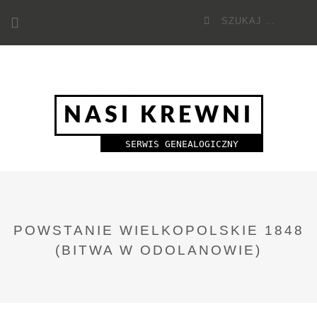
Przejdź
Szukaj
do
dla:
treści
NASI KREWNI
SERWIS GENEALOGICZNY
POWSTANIE WIELKOPOLSKIE 1848
(BITWA W ODOLANOWIE)