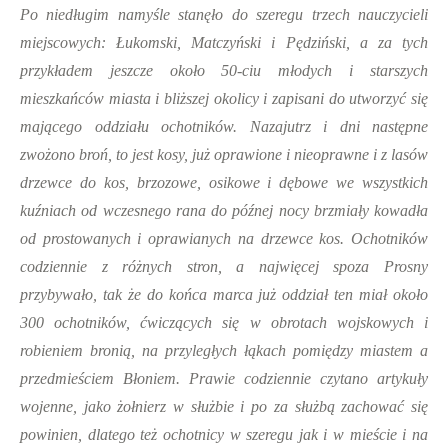
Po niedługim namyśle stanęło do szeregu trzech nauczycieli
miejscowych: Łukomski, Matczyński i Pędziński, a za tych
przykładem jeszcze około 50-ciu młodych i starszych
mieszkańców miasta i bliższej okolicy i zapisani do utworzyć się
mającego oddziału ochotników. Nazajutrz i dni następne
zwożono broń, to jest kosy, już oprawione i nieoprawne i z lasów
drzewce do kos, brzozowe, osikowe i dębowe we wszystkich
kuźniach od wczesnego rana do późnej nocy brzmiały kowadła
od prostowanych i oprawianych na drzewce kos. Ochotników
codziennie z różnych stron, a najwięcej spoza Prosny
przybywało, tak że do końca marca już oddział ten miał około
300 ochotników, ćwiczących się w obrotach wojskowych i
robieniem bronią, na przyległych łąkach pomiędzy miastem a
przedmieściem Błoniem. Prawie codziennie czytano artykuły
wojenne, jako żołnierz w służbie i po za służbą zachować się
powinien, dlatego też ochotnicy w szeregu jak i w mieście i na