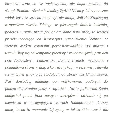
kwaterze wzorowo się zachowywali, nie dając powodu do
skargi. Pomimo różni mieszkańcy Żydzi i Niemcy, którzy na sam
widok kosy ze strachu ochłonąć nie mogli, słali do Krotoszyna
rozpaczliwe wieści. Dlatego w pierwszych dniach kwietnia,
podczas musztry przed południem dano nam znać, że wojsko
pruskie nadciąga od Krotoszyna przez Błonie. Zebrani w
szeregu dwóch kompanii pomaszerowaliśmy do miasta i
ustawiliśmy się na kompanie piechoty i szwadron jazdy pruskich
pod dowództwem pułkownika Bonina i zajęły wschodnią i
południową stronę rynku, a konnica jakoby w rezerwie, ustawiła
się w tylnej ulicy przy stodołach od strony wsi Chwaliszewa.
Nasi dowódcy, salutując po wojskowemu, podbiegli do
pułkownika Bonina jakby z raportem. Na to pułkownik Bonin
nadjechał przed front naszych szeregów i odezwał się po
niemiecku w następujących słowach [tłumaczenie]: ,Cieszy
mnie, że na to wezwanie Ojczyzny w tak krótkim czasie tak