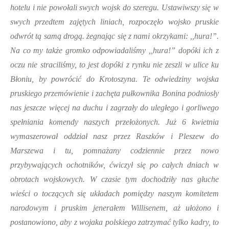
hotelu i nie powołali swych wojsk do szeregu. Ustawiwszy się w
swych przedtem zajętych liniach, rozpoczęło wojsko pruskie
odwrót tą samą drogą. żegnając się z nami okrzykami: ,,hura!”.
Na co my także gromko odpowiadaliśmy ,,hura!” dopóki ich z
oczu nie straciliśmy, to jest dopóki z rynku nie zeszli w ulice ku
Błoniu, by powrócić do Krotoszyna. Te odwiedziny wojska
pruskiego przemówienie i zachęta pułkownika Bonina podniosły
nas jeszcze więcej na duchu i zagrzały do uległego i gorliwego
spełniania komendy naszych przełożonych. Już 6 kwietnia
wymaszerował oddział nasz przez Raszków i Pleszew do
Marszewa i tu, pomnażany codziennie przez nowo
przybywających ochotników, ćwiczył się po całych dniach w
obrotach wojskowych. W czasie tym dochodziły nas głuche
wieści o toczących się układach pomiędzy naszym komitetem
narodowym i pruskim jenerałem Willisenem, aż ułożono i
postanowiono, aby z wojaka polskiego zatrzymać tylko kadry, to