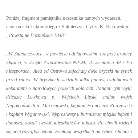
Poniżej fragment pamiętnika uczestnika tamtych wydarzeń,
nauczyciela Łukomskiego z Sulmierzyc. Cyt za K. Rakowskim
„Powstanie Poznańskie 1848”
,,W Sulmierzycach, w powiecie odolanowskim, tuż przy granicy
Śląskiej, w święto Zwiastowania N.P.M., d. 25 marca 48 r Po
nieszporach, ulicą od Ostrowa zajechały dwie bryczki na rynek
przed ratusz. W bryczkach siedziało kilku panów, ozdobionych
kokardami o narodowych polskich kolorach. Panami tymi byli:
dziedzic Lewkowa p. Wojciech Lipski, major wojsk
Napoleońskich p. Murzynowski, kapitan Franciszek Parczewski
i kapitan Wyganowski. Wyprosiwszy u burmistrza miejski bęben i
dobosza, kazali zwołać mieszkańców miasta. Po chwili rozległ
się ochrypły głos bębna, zwołując wszystkich na rynek. Od paru