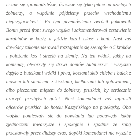
licznie się zgromadziliście, ćwiczcie się tylko pilnie na dzielnych
żołnierzy, a wspólnie pójdziemy przeciw wschodniemu
nieprzyjacielowi.” Po tym przemówieniu zwrócił pułkownik
Bonin przed front swego wojska i zakomenderował zestawienie
karabinów w kozły, a jeździe kazał zsiąść z koni. Nasi zaś
dowódcy zakomenderowali rozstąpienie się szeregów o 5 kroków
i położenie kos i strzelb na ziemię. Na ten widok, jakby na
komendę, otworzyły się drzwi domów Sulmierzyc i wszystko
dążyło z butelkami wódki i piwa, koszami skib chleba i bułek z
masłem lub smalcem, z kiszkami, kiełbasami lub gotowaniem,
albo pieczonem mięsem do żołnierzy pruskich, by serdecznie
uraczyć przybyłych gości. Nasi komendanci zaś zaprosili
oficerów pruskich do hotelu Kaszyńskiego na przekąskę. Oba
wojska pomieszały się do powitania lub pogawędy jakby
zjednoczeni towarzysze i spokojnie i zgodnie ze sobą
przestawały przez dłuższy czas, dopóki komendanci nie wyszli z