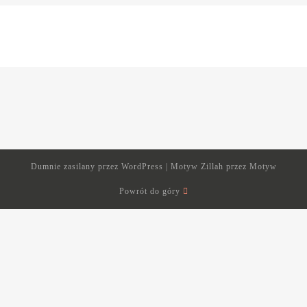
Dumnie zasilany przez
WordPress
|
Motyw Zillah przez
Motyw
Powrót do góry