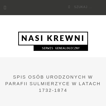
Przejdź
Szukaj
do
dla:
treści
NASI KREWNI
SERWIS GENEALOGICZNY
SPIS OSÓB URODZONYCH W
PARAFII SULMIERZYCE W LATACH
1732-1874